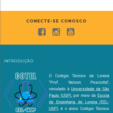
CONECTE-SE CONOSCO
INTRODUÇÃO
O Colégio Técnico de Lorena
"Prof. Nelson Pesciotta",
vinculado à
Universidade de São
Paulo (USP)
, por meio da
Escola
de Engenharia de Lorena (EEL-
USP)
, é o único Colégio Técnico