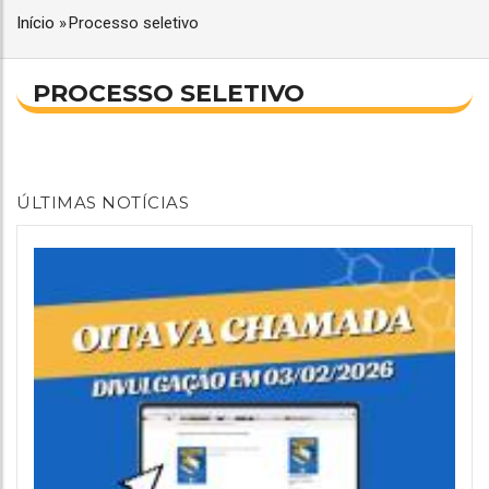
Início
»
Processo seletivo
TRILHA
DE
NAVEGAÇÃO
PROCESSO SELETIVO
NAVEGAÇÃO
ÚLTIMAS NOTÍCIAS
PRINCIPAL